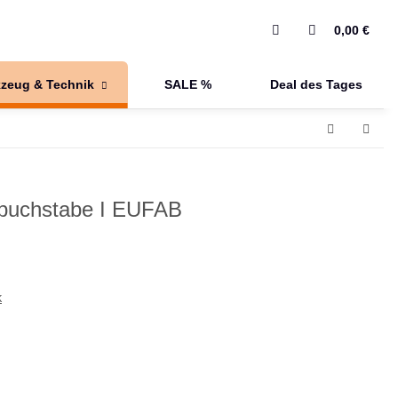
0,00 €
zeug & Technik
SALE %
Deal des Tages
buchstabe I EUFAB
k