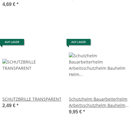
4,69 €
*
AUF LAGER
AUF LAGER
SCHUTZBRILLE TRANSPARENT
Schutzhelm Bauarbeiterhelm
Arbeitsschutzhelm Bauhelm
2,49 €
*
Helm Gelb 50 bis 66 cm
9,95 €
*