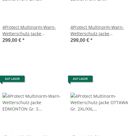
4Protect Multinorm-Warn-
4Protect Multinorm-Warn-
Wetterschutz-Jacke
Wetterschutz-Jacke
EDMONTON Gr. L
EDMONTON Gr. M,
299,00 €
*
299,00 €
*
leuchtgelb/navy
leuchtgelb/navy
AUF LAGER
AUF LAGER