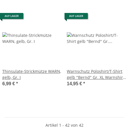
AUF LAGER
AUF LAGER
Thinsulate-Strickmütze WARN,
Warnschutz Poloshirt/T-Shirt
gelb, Gr. I
gelb "Bernd" Gr. XL Warnshirt
Polo Safestyle
6,99 €
*
14,95 €
*
Artikel 1 - 42 von 42