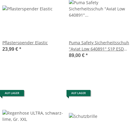
Pflasterspender Elastic
Puma Safety Sicherheitsschuh
"Aviat Low 640891" S1P ESD
23,99 €
*
SRC Gr. 46 schwarz-rot
89,00 €
*
AUF LAGER
AUF LAGER