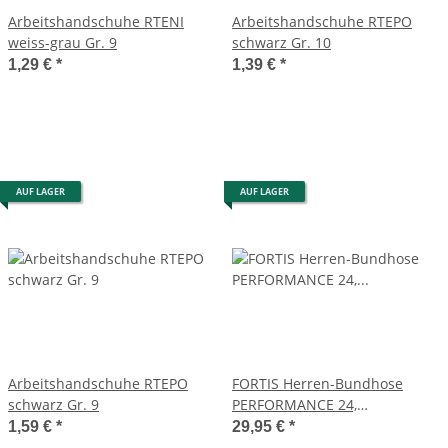
Arbeitshandschuhe RTENI
Arbeitshandschuhe RTEPO
weiss-grau Gr. 9
schwarz Gr. 10
1,29 €
*
1,39 €
*
AUF LAGER
AUF LAGER
Arbeitshandschuhe RTEPO
FORTIS Herren-Bundhose
schwarz Gr. 9
PERFORMANCE 24,
schwarz/türkis, Gr. 50
1,59 €
*
29,95 €
*