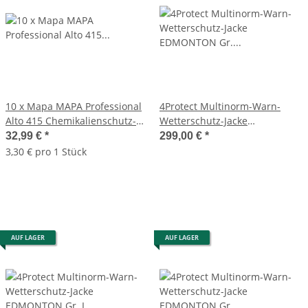
10 x Mapa MAPA Professional
4Protect Multinorm-Warn-
Alto 415 Chemikalienschutz-
Wetterschutz-Jacke
Handschuhe Gr. 7
EDMONTON Gr. 2XL/XXL
32,99 €
*
299,00 €
*
leuchtgelb/navy
3,30 € pro 1 Stück
AUF LAGER
AUF LAGER