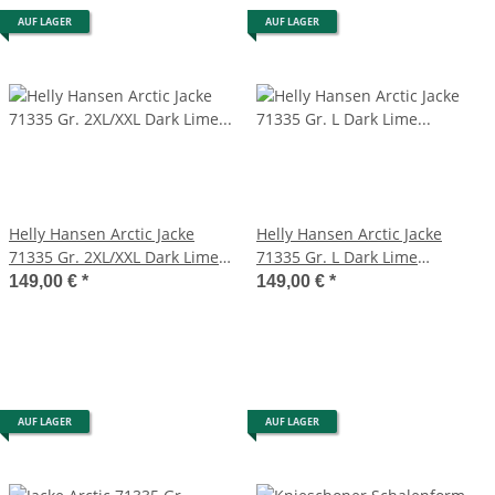
AUF LAGER
AUF LAGER
Helly Hansen Arctic Jacke
Helly Hansen Arctic Jacke
71335 Gr. 2XL/XXL Dark Lime
71335 Gr. L Dark Lime
wasserdicht winddicht
wasserdicht winddicht
149,00 €
*
149,00 €
*
AUF LAGER
AUF LAGER