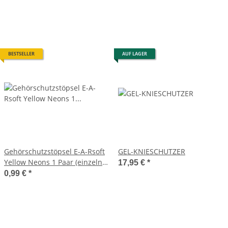
BESTSELLER
AUF LAGER
Gehörschutzstöpsel E-A-Rsoft
GEL-KNIESCHUTZER
Yellow Neons 1 Paar (einzeln
17,95 €
*
verpackt i.FB)
0,99 €
*