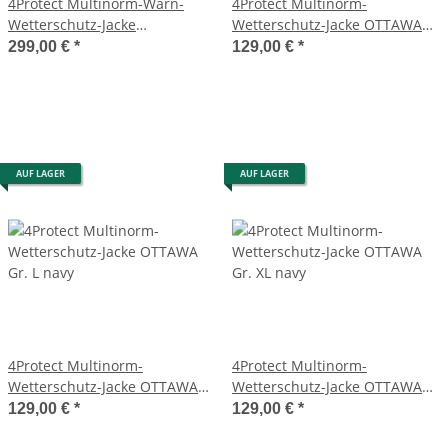
4Protect Multinorm-Warn-
4Protect Multinorm-
Wetterschutz-Jacke
Wetterschutz-Jacke OTTAWA
EDMONTON Gr. S
Gr. 2XL/XXL navy
299,00 €
*
129,00 €
*
leuchtgelb/navy
AUF LAGER
AUF LAGER
4Protect Multinorm-
4Protect Multinorm-
Wetterschutz-Jacke OTTAWA
Wetterschutz-Jacke OTTAWA
Gr. L navy
Gr. XL navy
129,00 €
*
129,00 €
*