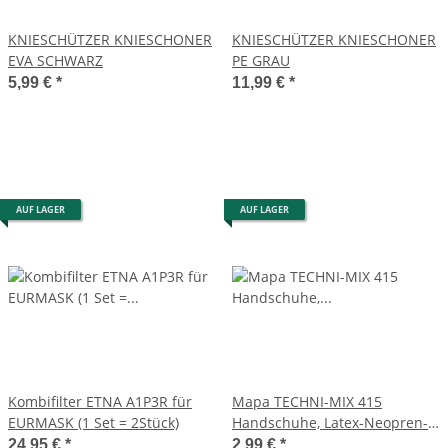
KNIESCHÜTZER KNIESCHONER
KNIESCHÜTZER KNIESCHONER
EVA SCHWARZ
PE GRAU
5,99 €
*
11,99 €
*
AUF LAGER
AUF LAGER
Kombifilter ETNA A1P3R für
Mapa TECHNI-MIX 415
EURMASK (1 Set = 2Stück)
Handschuhe, Latex-Neopren-
Mixhandschuh, mit gutem
24,95 €
*
2,99 €
*