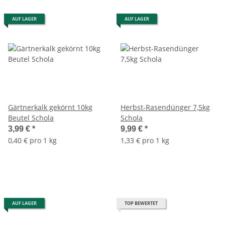
AUF LAGER
AUF LAGER
Gärtnerkalk gekörnt 10kg
Herbst-Rasendünger 7,5kg
Beutel Schola
Schola
3,99 €
*
9,99 €
*
0,40 € pro 1 kg
1,33 € pro 1 kg
AUF LAGER
TOP BEWERTET