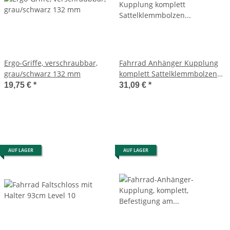
Ergo-Griffe, verschraubbar,
Fahrrad Anhänger Kupplung
grau/schwarz 132 mm
komplett Sattelklemmbolzen
Montage Zubehör
19,75 €
*
31,09 €
*
Fahrradzubehör
Anhängerkupplung
Fahrradanhänger
Befestigungstechnik
Fahrradteile
Transportlösungen Outdoor
AUF LAGER
AUF LAGER