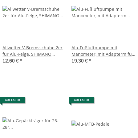
Allwetter V-Bremsschuhe 2er
Alu-Fußluftpumpe mit
für Alu-Felge, SHIMANO
Manometer, mit Adapterm für
kompatibel
alle Ventilarten
12,60 €
*
19,30 €
*
AUF LAGER
AUF LAGER