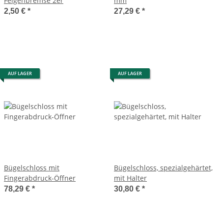
Felgenbremse 2er
mm
2,50 €
*
27,29 €
*
AUF LAGER
AUF LAGER
Bügelschloss mit
Bügelschloss, spezialgehärtet,
Fingerabdruck-Öffner
mit Halter
78,29 €
*
30,80 €
*