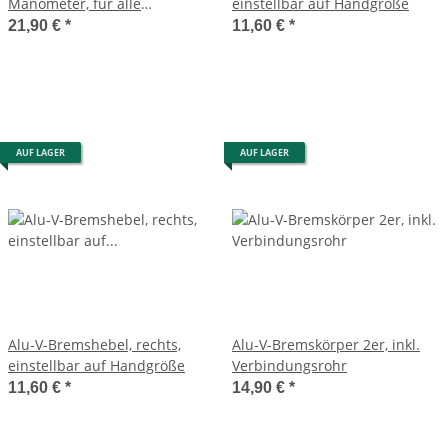
Manometer, für alle
einstellbar auf Handgröße
Ventilarten, 7 Bar, 600mm
21,90 €
*
11,60 €
*
AUF LAGER
AUF LAGER
Alu-V-Bremshebel, rechts,
Alu-V-Bremskörper 2er, inkl.
einstellbar auf Handgröße
Verbindungsrohr
11,60 €
*
14,90 €
*