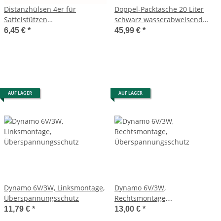
Distanzhülsen 4er für
Doppel-Packtasche 20 Liter
Sattelstützen
schwarz wasserabweisend
0,3/0,4/0,5/1,0mm silber
33x35x11,5cm
6,45 €
*
45,99 €
*
AUF LAGER
AUF LAGER
Dynamo 6V/3W, Linksmontage,
Dynamo 6V/3W,
Überspannungsschutz
Rechtsmontage,
Überspannungsschutz
11,79 €
*
13,00 €
*