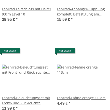
Fahrrad Faltschloss mit Halter
Fahrrad-Anhänger-Kupplung,
93cm Level 10
komplett, Befestigung am
Sattelklemmbolzen
39,95 €
*
15,59 €
*
AUF LAGER
AUF LAGER
Fahrrad-Beleuchtungsset mit
Fahrrad-Fahne orange 113cm
Front- und Rückleuchte
4,49 €
*
inkl.Batterien
11,99 €
*