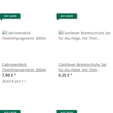
AUF LAGER
AUF LAGER
Cabrioverdeck-
Cantilever-Bremsschuhe 2er
Textiilimprägnierer 300ml
für Alu-Felge, mit 7mm
Stiftbefestigung
7,99 €
*
6,35 €
*
26,63 € pro 1 l
AUF LAGER
AUF LAGER