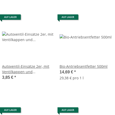
AUF LAGER
AUF LAGER
Autoventil-Einsätze 2er, mit
Bio-Antriebsentfetter 500ml
Ventilkappen und
14,69 €
*
Schraubwerkzeug
3,85 €
*
29,38 € pro 1 l
AUF LAGER
AUF LAGER