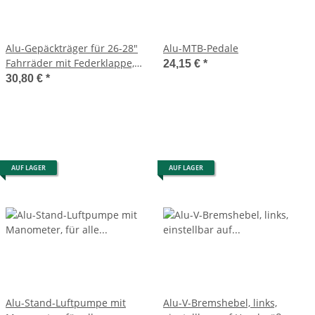
Alu-Gepäckträger für 26-28"
Alu-MTB-Pedale
Fahrräder mit Federklappe,
24,15 €
*
Luftpumpenhalter PROPHETE
30,80 €
*
AUF LAGER
AUF LAGER
Alu-Stand-Luftpumpe mit
Alu-V-Bremshebel, links,