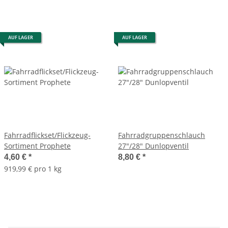
AUF LAGER
AUF LAGER
Fahrradflickset/Flickzeug-
Fahrradgruppenschlauch
Sortiment Prophete
27"/28" Dunlopventil
4,60 €
*
8,80 €
*
919,99 € pro 1 kg