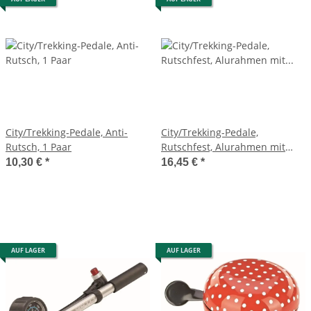
City/Trekking-Pedale, Anti-
City/Trekking-Pedale,
Rutsch, 1 Paar
Rutschfest, Alurahmen mit
Reflektoren, silber-schwarz
10,30 €
*
16,45 €
*
AUF LAGER
AUF LAGER