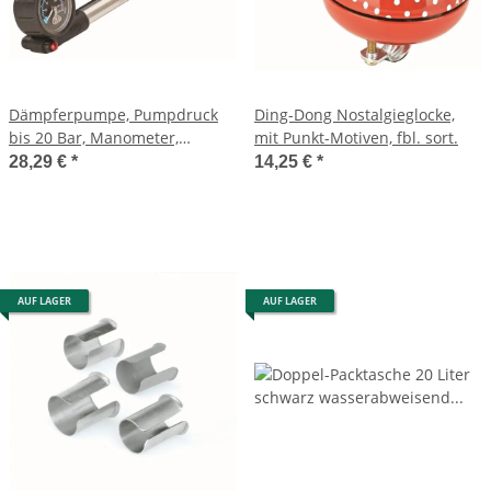
Dämpferpumpe, Pumpdruck
Ding-Dong Nostalgieglocke,
bis 20 Bar, Manometer,
mit Punkt-Motiven, fbl. sort.
Entlüftungsfunktion, T-Griff,
28,29 €
*
14,25 €
*
aus Aluminium
AUF LAGER
AUF LAGER