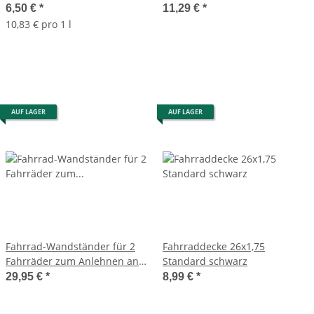
max. 20kg
6,50 €
*
11,29 €
*
10,83 € pro 1 l
AUF LAGER
AUF LAGER
Fahrrad-Wandständer für 2
Fahrraddecke 26x1,75
Fahrräder zum Anlehnen an
Standard schwarz
die Wand 67x48x212cm
29,95 €
*
8,99 €
*