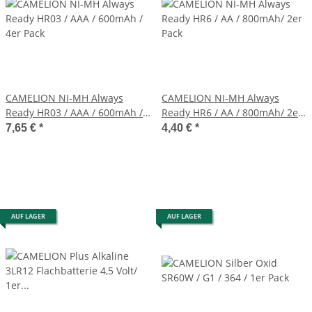
CAMELION NI-MH Always
CAMELION NI-MH Always
Ready HR03 / AAA / 600mAh /
Ready HR6 / AA / 800mAh/ 2er
4er Pack
Pack
7,65 €
*
4,40 €
*
AUF LAGER
AUF LAGER