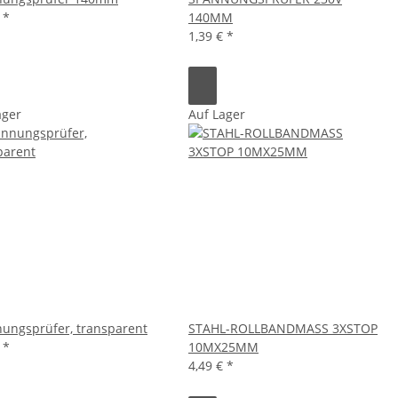
€
*
140MM
1,39 €
*
ager
Auf Lager
ungsprüfer, transparent
STAHL-ROLLBANDMASS 3XSTOP
€
*
10MX25MM
4,49 €
*