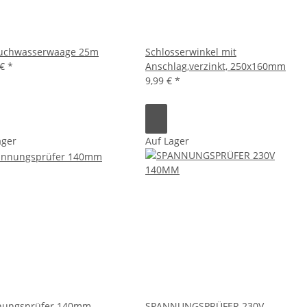
uchwasserwaage 25m
Schlosserwinkel mit
 €
*
Anschlag,verzinkt, 250x160mm
9,99 €
*
ager
Auf Lager
nungsprüfer 140mm
SPANNUNGSPRÜFER 230V