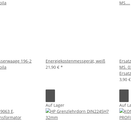
sserwaage 196-2
Energiekostenmessgerät, weiß
Ersat
bila
21,90 €
*
MS. 0
Ersat
3,90 
Auf Lager
Auf L