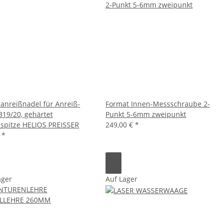
zanreißnadel für Anreiß-
Format Innen-Messschraube 2-
319/20, gehärtet
Punkt 5-6mm zweipunkt
zspitze HELIOS PREISSER
249,00 €
*
€
*
ager
Auf Lager