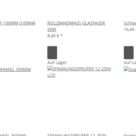
R 150MM 0,05MM
ROLLBANDMASS GLASFASER
Schla
50M
16,45
8,49 €
*
Auf Lager
Auf L
NKEL 350MM
SPANNUNGSPRÜFER 12-250V
Span