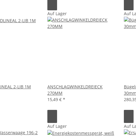
Auf Lager
Auf L
INEAL 2-LIB 1M
ANSCHLAGWINKELDREIECK
Bügel
270MM
30mm
15,49 €
*
280,3
Auf Lager
Auf L