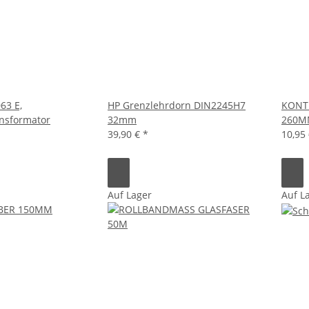
63 E,
HP Grenzlehrdorn DIN2245H7
KONT
ansformator
32mm
260M
39,90 €
*
10,95
Auf Lager
Auf L