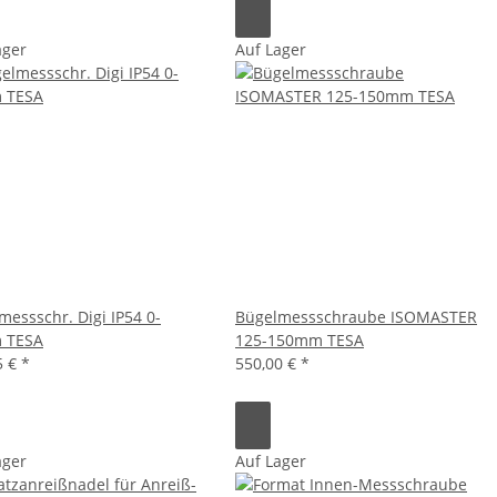
ager
Auf Lager
messschr. Digi IP54 0-
Bügelmessschraube ISOMASTER
 TESA
125-150mm TESA
5 €
*
550,00 €
*
ager
Auf Lager