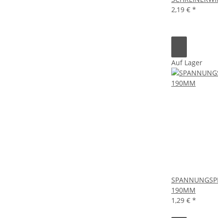
2,19 €
*
Auf Lager
SPANNUNGSPR
190MM
1,29 €
*