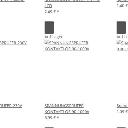
LCD
1,40 
2,49 €
*
Auf Lager
Auf L
ÜFER 230V
SPANNUNGSPRÜFER
Spann
KONTAKTLOS 90-1000V
1,09 
6,99 €
*