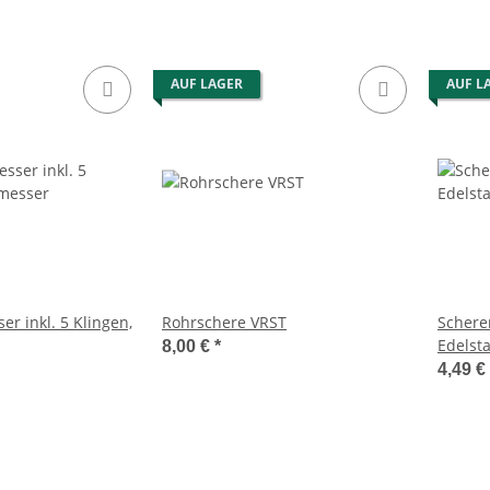
AUF LAGER
AUF L
er inkl. 5 Klingen,
Rohrschere VRST
Schere
Edelsta
8,00 €
*
4,49 €