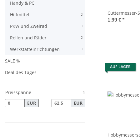
Handy & PC
Cuttermesser-S
Hilfmittel
1,99 €
*
PKW und Zweirad
Rollen und Räder
Werkstatteinrichtungen
SALE %
AUF LAGER
Deal des Tages
Preisspanne
EUR
EUR
Hobbymesserset