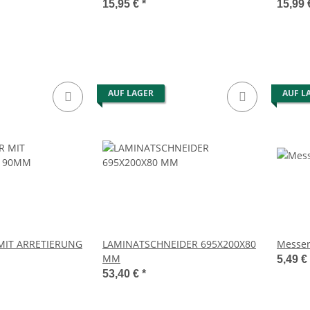
15,95 €
*
15,99
AUF LAGER
AUF L
MIT ARRETIERUNG
LAMINATSCHNEIDER 695X200X80
Messer
MM
5,49 €
53,40 €
*