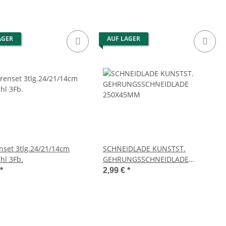
AGER
AUF LAGER
nset 3tlg.24/21/14cm
SCHNEIDLADE KUNSTST.
hl 3Fb.
GEHRUNGSSCHNEIDLADE
250X45MM
*
2,99 €
*