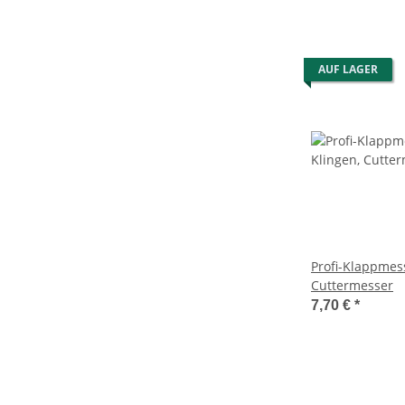
AUF LAGER
Profi-Klappmess
Cuttermesser
7,70 €
*