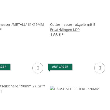
messer /METALL/ 61X19MM
Cuttermesser rot,gelb mit 5
Ersatzklingen i.DP
*
1,86 €
*
AGER
AUF LAGER