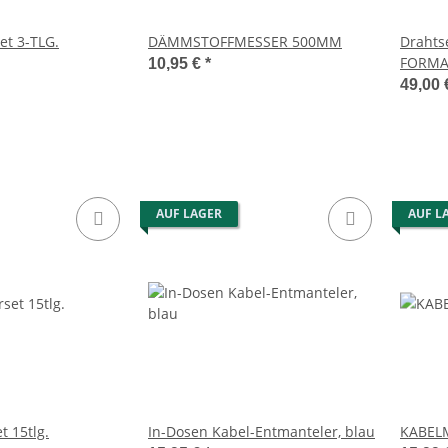
et 3-TLG.
DÄMMSTOFFMESSER 500MM
Drahts
FORMA
10,95 €
*
49,00
AUF LAGER
AUF L
 15tlg.
In-Dosen Kabel-Entmanteler, blau
KABEL