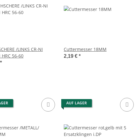
CHERE /LINKS CR-NI
Cuttermesser 18MM
 HRC 56-60
2,19 €
*
*
AGER
AUF LAGER