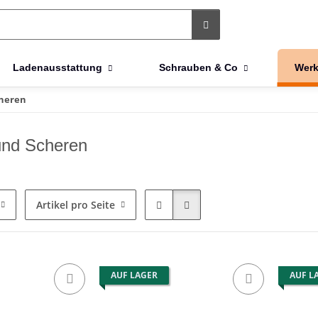
Ladenausstattung
Schrauben & Co
Werk
cheren
und Scheren
Artikel pro Seite
AUF LAGER
AUF L