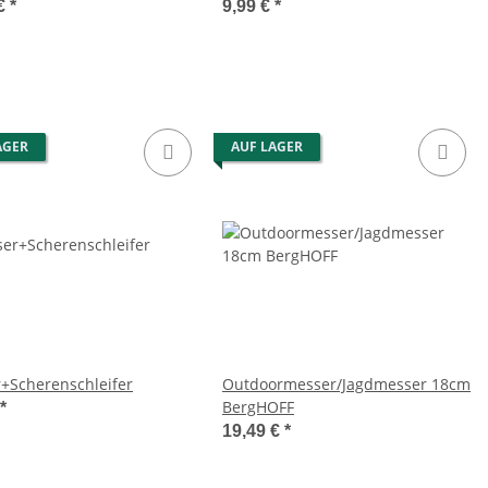
 €
*
9,99 €
*
AGER
AUF LAGER
+Scherenschleifer
Outdoormesser/Jagdmesser 18cm
BergHOFF
*
19,49 €
*