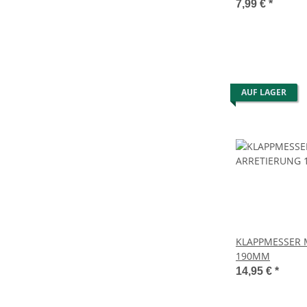
7,99 €
*
AUF LAGER
KLAPPMESSER 
190MM
14,95 €
*