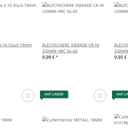
a 10 Stück 18mm
BLECHSCHERE /GERADE CR-NI
BLECHS
250MM HRC 56-60
250MM
8,99 €
*
9,95 €
AUF LAGER
AUF L