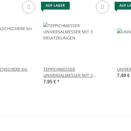
AUF LAGER
AUF L
CHSCHERE bis
TEPPICHMESSER
UNIVE
UNIVERSALMESSER MIT 3
7,49 €
ERSATZKLINGEN
7,95 €
*