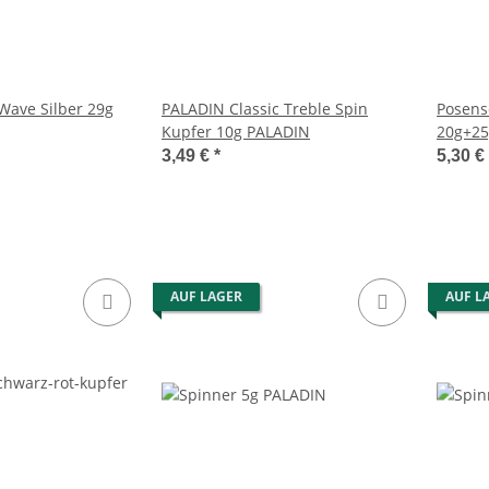
 Wave Silber 29g
PALADIN Classic Treble Spin
Posens
Kupfer 10g PALADIN
20g+25
3,49 €
*
5,30 €
AUF LAGER
AUF L