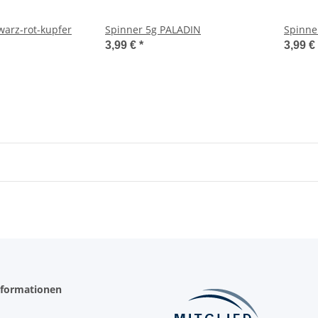
warz-rot-kupfer
Spinner 5g PALADIN
Spinne
3,99 €
*
3,99 €
nformationen