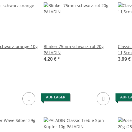
schwarz-orange 10g
Blinker 75mm schwarz-rot 20g
Classic
PALADIN
11,5cm
4,20 €
*
3,99 €
AUF LAGER
AUF L