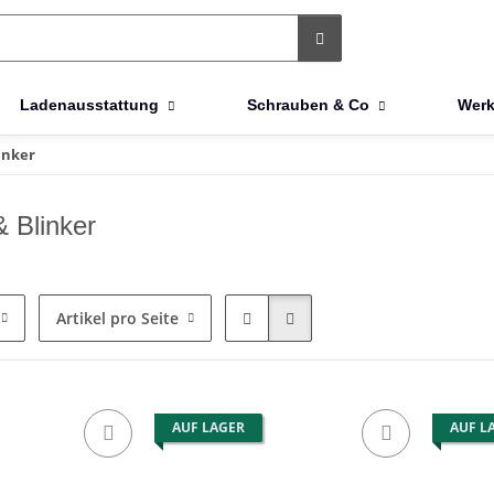
Ladenausstattung
Schrauben & Co
Werk
inker
& Blinker
Artikel pro Seite
AUF LAGER
AUF L