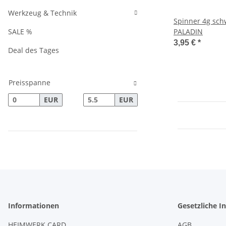
Werkzeug & Technik
Spinner 4g sch
SALE %
PALADIN
3,95 €
*
Deal des Tages
Preisspanne
EUR
EUR
Informationen
Gesetzliche I
HEIMWERK CARD
AGB