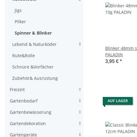
Jigs
Pilker
Spinner & Blinker
Lebend & Naturköder
Blinker 48mm 
PALADIN
Rute&Rolle
3,95 €
*
Schnüre &Vorfächer
Zubehör& Ausrüstung
Freizeit
Gartenbedarf
AUF LAGER
Gartenbewässerung
Gartendekoration
Gartengeräte