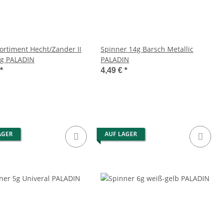
ortiment Hecht/Zander II
Spinner 14g Barsch Metallic
g PALADIN
PALADIN
*
4,49 €
*
AGER
AUF LAGER