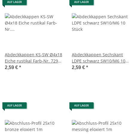
AUF LAGER
AUF LAGER
Abdeckkappen KS-SW Ø4x18
Abdeckkappen Sechskant
Eiche rustikal Farb-Nr. 729
LDPE schwarz SW10/M6 10
20 Stück
Stück
2,59 €
*
2,59 €
*
AUF LAGER
AUF LAGER