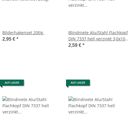
Bilderhakenset 20tlg.
Blindniete Alu/Stahl Flachkopf
DIN 7337 hell verzinkt 3,0x10
2,95 €
*
20 Stück
2,59 €
*
AUF LAGER
AUF LAGER