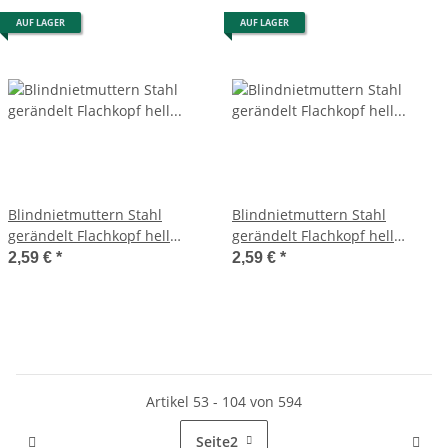
AUF LAGER
AUF LAGER
Blindnietmuttern Stahl
Blindnietmuttern Stahl
gerändelt Flachkopf hell
gerändelt Flachkopf hell
verzinkt M10 4 Stück
verzinkt M5 10 Stück
2,59 €
*
2,59 €
*
Artikel 53 - 104 von 594
Seite
2