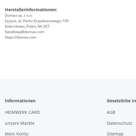
Herstellerinformationen:
Domax sp. z o.o.
Łężyce, al. Parku Krajobrazowego 109
Koleczkowo, Polen, 84-207
handlowy@domax.com
https://domax.com
Informationen
Gesetzliche I
HEIMWERK CARD
AGB
unsere Märkte
Datenschutz
Mein Konto
Sitemap