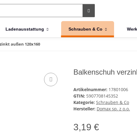
Ladenausstattung
Schrauben & Co
Werk
zinkt außen 120x160
Balkenschuh verzi
Artikelnummer:
17801006
GTIN:
5907708145352
Kategorie:
Schrauben & Co
Hersteller:
Domax sp. z o.o.
3,19 €