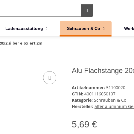
Ladenausstattung
Schrauben & Co
Werk
0x2 silber eloxiert 2m
Alu Flachstange 20x
Artikelnummer:
51100020
GTIN:
4001116050107
Kategorie:
Schrauben & Co
Hersteller:
alfer aluminium Ge
5,69 €