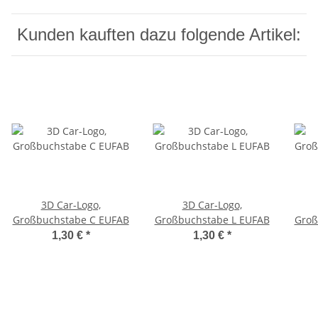
Kunden kauften dazu folgende Artikel:
3D Car-Logo,
3D Car-Logo,
Großbuchstabe C EUFAB
Großbuchstabe L EUFAB
Groß
1,30 €
*
1,30 €
*