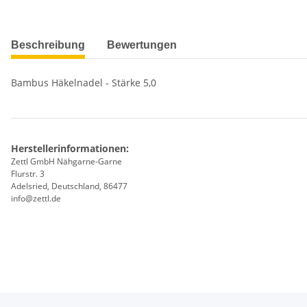
weitere Registerkarten anzeigen
Beschreibung
Bewertungen
Bambus Häkelnadel - Stärke 5,0
Herstellerinformationen:
Zettl GmbH Nähgarne-Garne
Flurstr. 3
Adelsried, Deutschland, 86477
info@zettl.de