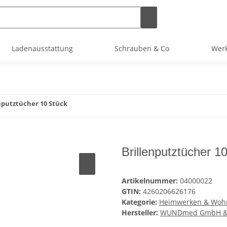
Ladenausstattung
Schrauben & Co
Werk
nputztücher 10 Stück
Brillenputztücher 1
Artikelnummer:
04000022
GTIN:
4260206626176
Kategorie:
Heimwerken & Woh
Hersteller:
WUNDmed GmbH & 