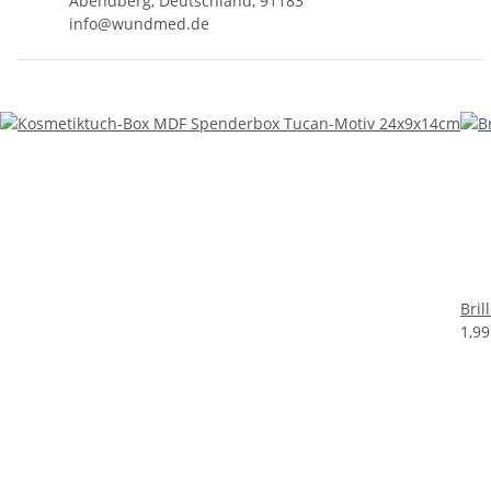
Abendberg, Deutschland, 91183
info@wundmed.de
Bril
1,9