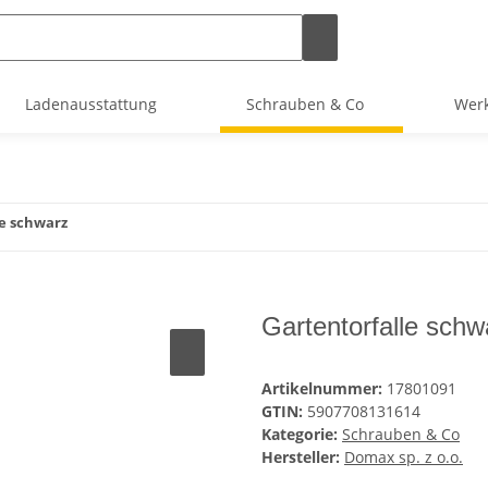
Ladenausstattung
Schrauben & Co
Werk
le schwarz
Gartentorfalle schw
Artikelnummer:
17801091
GTIN:
5907708131614
Kategorie:
Schrauben & Co
Hersteller:
Domax sp. z o.o.