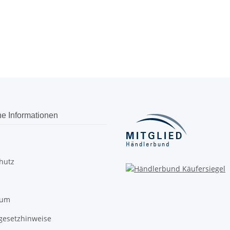
he Informationen
hutz
sum
egesetzhinweise