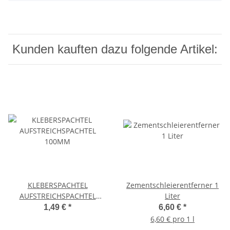
Kunden kauften dazu folgende Artikel:
KLEBERSPACHTEL
Zementschleierentferner 1
AUFSTREICHSPACHTEL
Liter
100MM
1,49 €
*
6,60 €
*
6,60 € pro 1 l