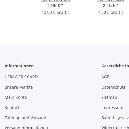
1,95 €
*
2,15 €
*
13,00 € pro 1 l
4,30 € pro 1 l
Informationen
Gesetzliche I
HEIMWERK CARD
AGB
unsere Märkte
Datenschutz
Mein Konto
Sitemap
Kontakt
Impressum
Zahlung und Versand
Batteriegeset
Versandinformationen
Widerrufsrech