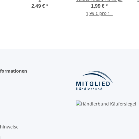
2,49 €
*
1,99 €
*
1,99 € pro 1 l
nformationen
zhinweise
t