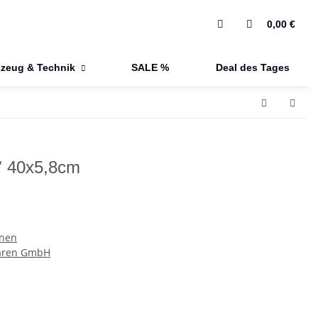
0,00 €
zeug & Technik
SALE %
Deal des Tages
6" 40x5,8cm
nen
waren GmbH