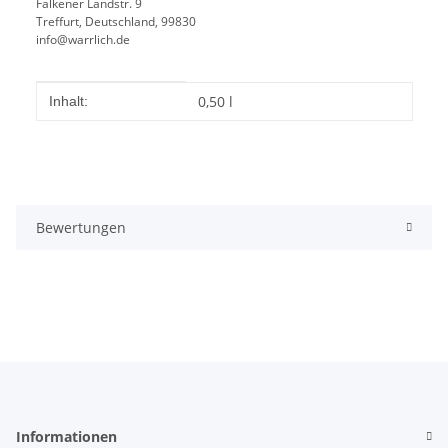
Falkener Landstr. 9
Treffurt, Deutschland, 99830
info@warrlich.de
Produkteigenschaft
Wert
0,50 l
Inhalt:
Bewertungen
Informationen