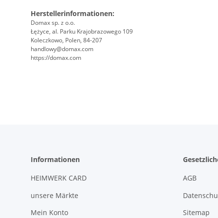
Herstellerinformationen:
Domax sp. z o.o.
Łężyce, al. Parku Krajobrazowego 109
Koleczkowo, Polen, 84-207
handlowy@domax.com
https://domax.com
Informationen
Gesetzlic
HEIMWERK CARD
AGB
unsere Märkte
Datenschu
Mein Konto
Sitemap