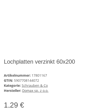
Lochplatten verzinkt 60x200
Artikelnummer:
17801167
GTIN:
5907708144072
Kategorie:
Schrauben & Co
Hersteller:
Domax sp. z o.o.
1,29 €