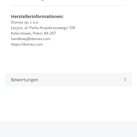
Herstellerinformationen:
Domax sp. z o.o.
Łężyce, al. Parku Krajobrazowego 109
Koleczkowo, Polen, 84-207
handlowy@domax.com
https://domax.com
Bewertungen