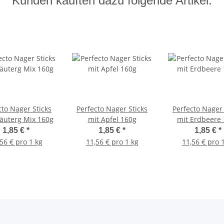
Kunden kauften dazu folgende Artikel:
cto Nager Sticks
Perfecto Nager Sticks
Perfecto Nager 
räuterg Mix 160g
mit Apfel 160g
mit Erdbeere
1,85 €
*
1,85 €
*
1,85 €
*
56 € pro 1 kg
11,56 € pro 1 kg
11,56 € pro 