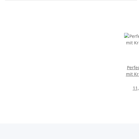
Perfe
mit K
11,