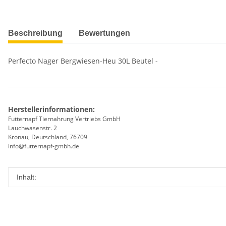
weitere Registerkarten anzeigen
Beschreibung
Bewertungen
Perfecto Nager Bergwiesen-Heu 30L Beutel -
Herstellerinformationen:
Futternapf Tiernahrung Vertriebs GmbH
Lauchwasenstr. 2
Kronau, Deutschland, 76709
info@futternapf-gmbh.de
Produkteigenschaft
Wert
Inhalt: