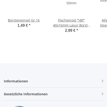
Borstenpinsel Gr.16
Flachpinsel *48*
Al
40x16mm Lasur Borste
löse
1,49 €
*
50mm
2,99 €
*
Informationen
Gesetzliche Informationen