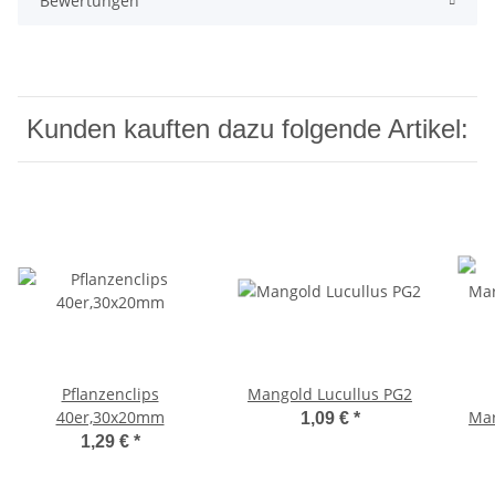
Bewertungen
Kunden kauften dazu folgende Artikel:
Pflanzenclips
Mangold Lucullus PG2
40er,30x20mm
Mar
1,09 €
*
1,29 €
*