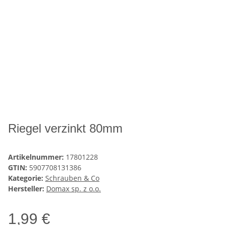
Riegel verzinkt 80mm
Artikelnummer:
17801228
GTIN:
5907708131386
Kategorie:
Schrauben & Co
Hersteller:
Domax sp. z o.o.
1,99 €