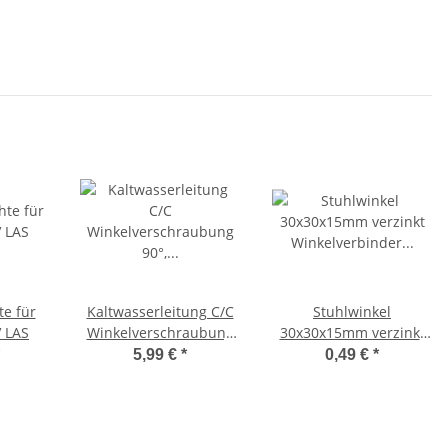
kg
e für
Kaltwasserleitung C/C
Stuhlwinkel
 LAS
Winkelverschraubung
30x30x15mm verzinkt
90°, 20mmx1/2" IG
Winkelverbinder
5,99 €
*
0,49 €
*
Möbelwinkel