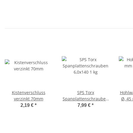
3,5x3
Kistenverschluss
SPS Torx
Hohlw
verzinkt 70mm
Spanplattenschrauben
Ø, 45
6,0x140 1 kg
2,19 €
*
7,99 €
*