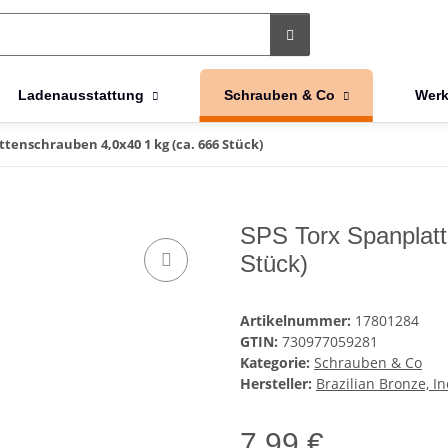
Ladenausstattung
Schrauben & Co
Werk
ttenschrauben 4,0x40 1 kg (ca. 666 Stück)
SPS Torx Spanplatt
Stück)
Artikelnummer:
17801284
GTIN:
730977059281
Kategorie:
Schrauben & Co
Hersteller:
Brazilian Bronze, In
7,99 €