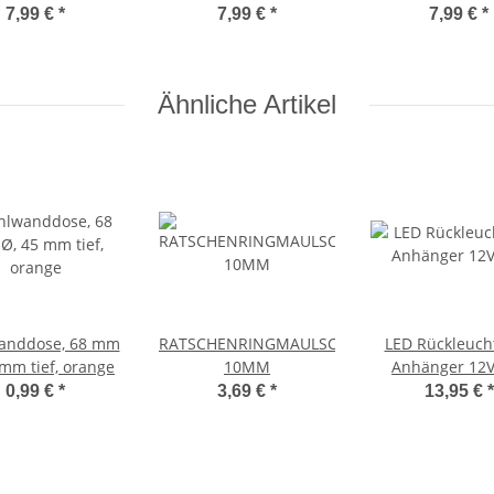
0 1 kg (ca. 830
3,5x50 1 kg
6,0x140 1 
7,99 €
*
7,99 €
*
7,99 €
*
Stück)
Ähnliche Artikel
anddose, 68 mm
RATSCHENRINGMAULSCHLÜSSEL
LED Rückleucht
 mm tief, orange
10MM
Anhänger 12V
0,99 €
*
3,69 €
*
13,95 €
*