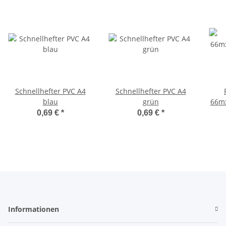
Schnellhefter PVC A4
Schnellhefter PVC A4
blau
grün
66m
48
0,69 €
*
0,69 €
*
Informationen