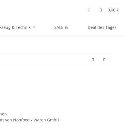
0,00 €
kzeug & Technik
SALE %
Deal des Tages
nen
port von Nonfood - Waren GmbH