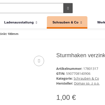
Ladenausstattung
Schrauben & Co
Werk
zinkt 100mm
Sturmhaken verzin
Artikelnummer:
17801317
GTIN:
5907708140906
Kategorie:
Schrauben & Co
Hersteller:
Domax sp. z o.o.
1,00 €