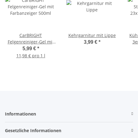
CarBRIGHT
Kehrgarnitur mit Lippe
Küh
Felgenreiniger-Gel mit
3e
3,99 €
*
Farbanzeiger 500ml
5,99 €
*
11,98 € pro 1 l
Informationen
Gesetzliche Informationen