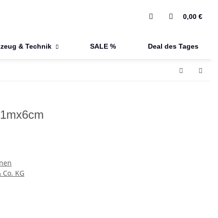
0,00 €
zeug & Technik
SALE %
Deal des Tages
l 1mx6cm
nen
Co. KG