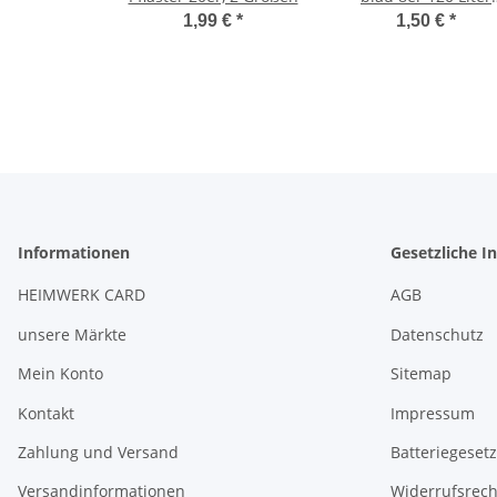
70x110cm Abfallsäc
1,99 €
*
1,50 €
*
schwere Qualität
Informationen
Gesetzliche I
HEIMWERK CARD
AGB
unsere Märkte
Datenschutz
Mein Konto
Sitemap
Kontakt
Impressum
Zahlung und Versand
Batteriegeset
Versandinformationen
Widerrufsrech