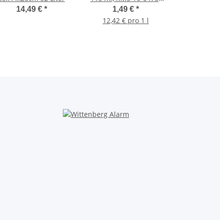
F/RA mehrf. sortiert,
14,49 €
*
1,49 €
*
i.DP
12,42 € pro 1 l