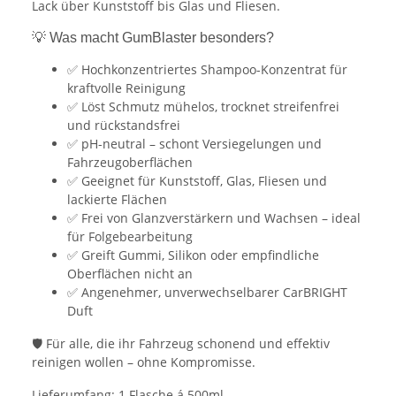
Lack über Kunststoff bis Glas und Fliesen.
💡 Was macht GumBlaster besonders?
✅ Hochkonzentriertes Shampoo-Konzentrat für
kraftvolle Reinigung
✅ Löst Schmutz mühelos, trocknet streifenfrei
und rückstandsfrei
✅ pH-neutral – schont Versiegelungen und
Fahrzeugoberflächen
✅ Geeignet für Kunststoff, Glas, Fliesen und
lackierte Flächen
✅ Frei von Glanzverstärkern und Wachsen – ideal
für Folgebearbeitung
✅ Greift Gummi, Silikon oder empfindliche
Oberflächen nicht an
✅ Angenehmer, unverwechselbarer CarBRIGHT
Duft
🛡️ Für alle, die ihr Fahrzeug schonend und effektiv
reinigen wollen – ohne Kompromisse.
Lieferumfang: 1 Flasche á 500ml