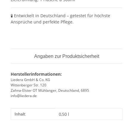
🧪 Entwickelt in Deutschland – getestet für höchste
Ansprüche und perfekte Pflege.
Angaben zur Produktsicherheit
Herstellerinformationen:
Liedera GmbH & Co. KG
Wittenberger Str. 120
Zahna-Elster OT Mühlanger, Deutschland, 6895
info@liedera.de
Produkteigenschaft
Wert
0,50 l
Inhalt: