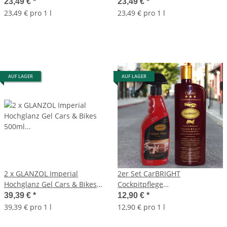
Caravan 500ml Autopolitur
Garten 500ml Autopolitur
23,49 €
*
23,49 €
*
23,49 € pro 1 l
23,49 € pro 1 l
AUF LAGER
AUF LAGER
2 x GLANZOL Imperial
2er Set CarBRIGHT
Hochglanz Gel Cars & Bikes
Cockpitpflege
500ml Autopolitur
Vanille+Autopolitur Classic Das
39,39 €
*
12,90 €
*
Original je 500ml
39,39 € pro 1 l
12,90 € pro 1 l