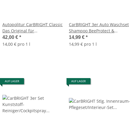
Autopolitur CarBRIGHT Classic
CarBRIGHT 3er Auto Waschset
Das Original für
Shampoo BeeProtect &
Auto&Motorrad 6x500ml / 6er
GumBlaster & Jumbo
42,00 €
*
14,99 €
*
Set
Schwamm
14,00 € pro 1 l
14,99 € pro 1 l
AUF LAGER
AUF LAGER