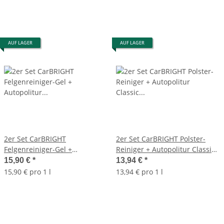
AUF LAGER
AUF LAGER
2er Set CarBRIGHT
2er Set CarBRIGHT Polster-
Felgenreiniger-Gel +
Reiniger + Autopolitur Classic
Autopolitur Classic Das
Das Original je 500ml
15,90 €
*
13,94 €
*
Original je 500ml
15,90 € pro 1 l
13,94 € pro 1 l