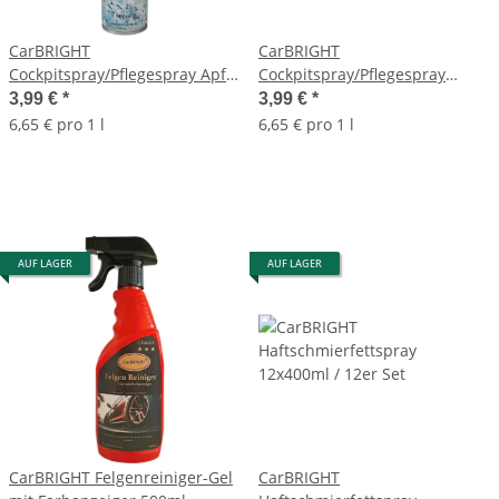
CarBRIGHT
CarBRIGHT
Cockpitspray/Pflegespray Apfel
Cockpitspray/Pflegespray
600ml
Fresh 600ml
3,99 €
*
3,99 €
*
6,65 € pro 1 l
6,65 € pro 1 l
AUF LAGER
AUF LAGER
CarBRIGHT Felgenreiniger-Gel
CarBRIGHT