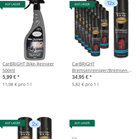
AUF LAGER
AUF LAGER
CarBRIGHT Bike-Reiniger
CarBRIGHT
500ml
Bremsenreiniger/Bremsen-
und Teilereiniger 12x500ml /
5,99 €
*
34,95 €
*
12er Set
11,98 € pro 1 l
5,82 € pro 1 l
AUF LAGER
AUF LAGER