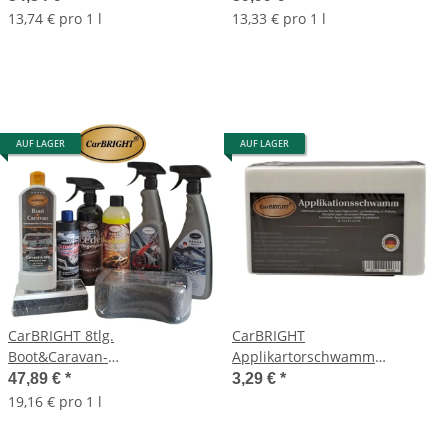
gründliche&professionelle
13,74 € pro 1 l
13,33 € pro 1 l
Reinigung
AUF LAGER
AUF LAGER
CarBRIGHT 8tlg.
CarBRIGHT
Boot&Caravan-
Applikartorschwamm
Pflegeset/Exterior-Set für die
130x80x38mm
47,89 €
*
3,29 €
*
gründliche&professionelle
19,16 € pro 1 l
Reinigung