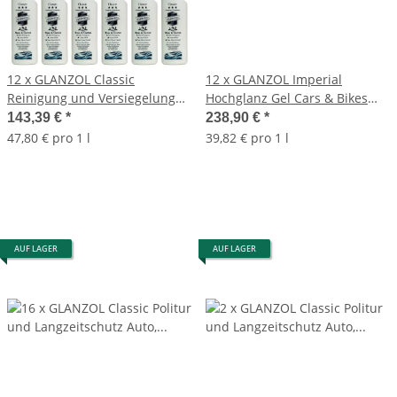
12 x GLANZOL Classic
12 x GLANZOL Imperial
Reinigung und Versiegelung
Hochglanz Gel Cars & Bikes
Haus & Garten 500ml
500ml Autopolitur
143,39 €
*
238,90 €
*
Autopolitur
47,80 € pro 1 l
39,82 € pro 1 l
AUF LAGER
AUF LAGER