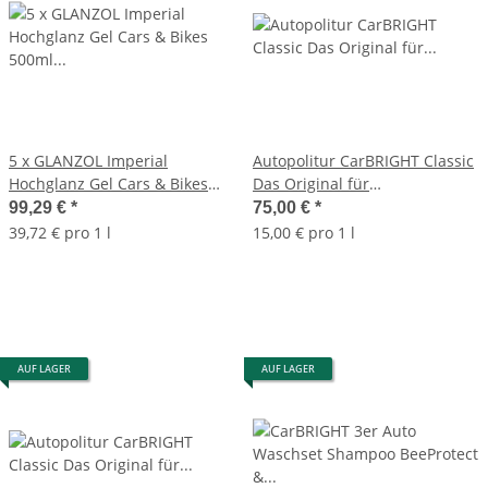
5 x GLANZOL Imperial
Autopolitur CarBRIGHT Classic
Hochglanz Gel Cars & Bikes
Das Original für
500ml Autopolitur
Auto&Motorrad 10x500ml /
99,29 €
*
75,00 €
*
10er Set
39,72 € pro 1 l
15,00 € pro 1 l
AUF LAGER
AUF LAGER