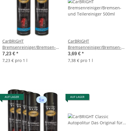
CarBRIGHT
CarBRIGHT
Bremsenreiniger/Bremsen-
Bremsenreiniger/Bremsen-
und Teilereiniger 2x500ml /
und Teilereiniger 500ml
7,23 €
*
3,69 €
*
2er Set
7,23 € pro 1 l
7,38 € pro 1 l
AUF LAGER
AUF LAGER