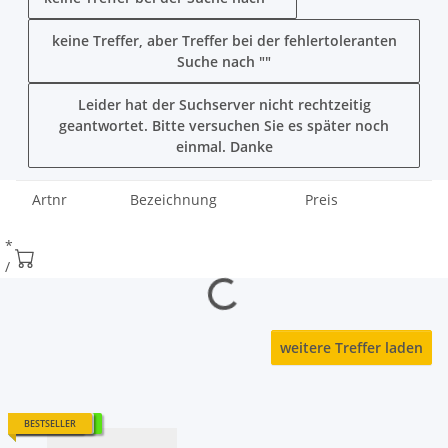
keine Treffer
, aber Treffer bei der
fehlertoleranten
Suche
nach "
"
Leider hat der Suchserver nicht rechtzeitig
geantwortet. Bitte versuchen Sie es später noch
einmal. Danke
Artnr
Bezeichnung
Preis
*
/
Loading...
weitere Treffer laden
LAGERND
SONDERPREIS
TOPARTIKEL
BESTSELLER