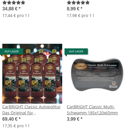
Auto&Motorrad 4x500ml / 4er
Auto&Motorrad 500ml
Set
34,88 €
*
8,99 €
*
17,44 € pro 1 l
17,98 € pro 1 l
AUF LAGER
AUF LAGER
CarBRIGHT Classic Autopolitur
CarBRIGHT Classic Multi-
Das Original für
Schwamm 185x120x65mm
Auto&Motorrad 8x500ml / 8er
69,40 €
*
3,99 €
*
Set
17,35 € pro 1 l