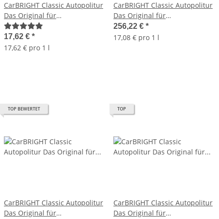
CarBRIGHT Classic Autopolitur
CarBRIGHT Classic Autopolitur
Das Original für
Das Original für
Auto&Motorrad 2x500ml / 2er
Auto&Motorrad 30x500ml /
256,22 €
*
Set
30er Set
17,62 €
*
17,08 € pro 1 l
17,62 € pro 1 l
TOP BEWERTET
TOP
CarBRIGHT Classic Autopolitur
CarBRIGHT Classic Autopolitur
Das Original für
Das Original für