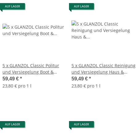
AUF LAGER
AUF LAGER
5 x GLANZOL Classic Politur
5 x GLANZOL Classic Reinigung
und Versiegelung Boot &
und Versiegelung Haus &
Caravan 500ml Autopolitur
Garten 500ml Autopolitur
59,49 €
*
59,49 €
*
23,80 € pro 1 l
23,80 € pro 1 l
AUF LAGER
AUF LAGER