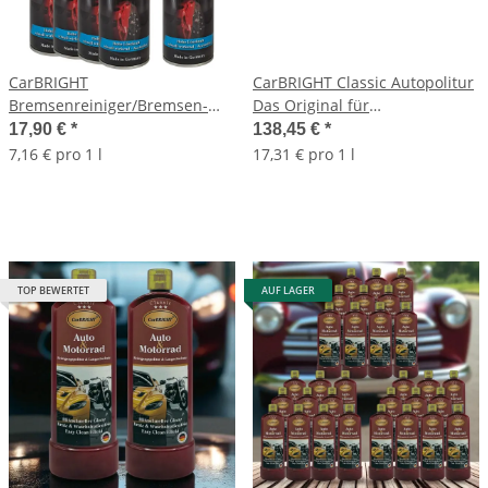
CarBRIGHT
CarBRIGHT Classic Autopolitur
Bremsenreiniger/Bremsen-
Das Original für
und Teilereiniger 5x500ml /
Auto&Motorrad 16x500ml /
17,90 €
*
138,45 €
*
5er Set
16er Set
7,16 € pro 1 l
17,31 € pro 1 l
TOP BEWERTET
AUF LAGER