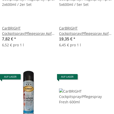
CarBRIGHT
CarBRIGHT
Cockpitspray/Pflegespray Apfel
Cockpitspray/Pflegespray Apfel
2x600ml / 2er Set
5x600ml / 5er Set
7,82 €
*
19,35 €
*
6,52 € pro 1 l
6,45 € pro 1 l
AUF LAGER
AUF LAGER