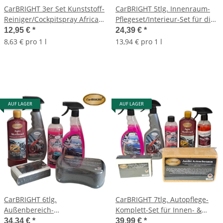
CarBRIGHT 3er Set Kunststoff-
CarBRIGHT 5tlg. Innenraum-
Reiniger/Cockpitspray African,
Pflegeset/Interieur-Set für die
Aloe & Cashmere (je 500ml)
gründliche&professionelle
12,95 €
*
24,39 €
*
Reinigung
8,63 € pro 1 l
13,94 € pro 1 l
AUF LAGER
AUF LAGER
CarBRIGHT 6tlg.
CarBRIGHT 7tlg. Autopflege-
Außenbereich-
Komplett-Set für Innen- &
Pflegeset/Exterior-Set für die
Außenreinigung
34,34 €
*
39,99 €
*