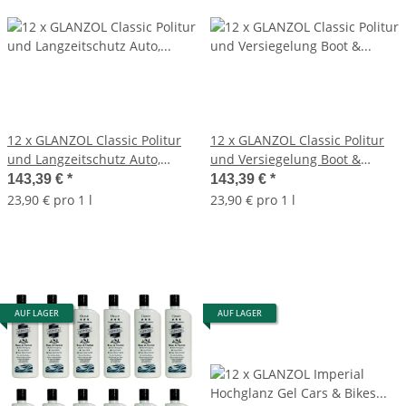
12 x GLANZOL Classic Politur
12 x GLANZOL Classic Politur
und Langzeitschutz Auto,
und Versiegelung Boot &
Motorrad & Busse 500ml
Caravan 500ml Autopolitur
143,39 €
*
143,39 €
*
Autopolitur
23,90 € pro 1 l
23,90 € pro 1 l
AUF LAGER
AUF LAGER