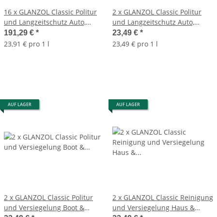
16 x GLANZOL Classic Politur
2 x GLANZOL Classic Politur
und Langzeitschutz Auto,
und Langzeitschutz Auto,
Motorrad & Busse 500ml
Motorrad & Busse 500ml
191,29 €
*
23,49 €
*
Autopolitur
Autopolitur
23,91 € pro 1 l
23,49 € pro 1 l
AUF LAGER
AUF LAGER
2 x GLANZOL Classic Politur
2 x GLANZOL Classic Reinigung
und Versiegelung Boot &
und Versiegelung Haus &