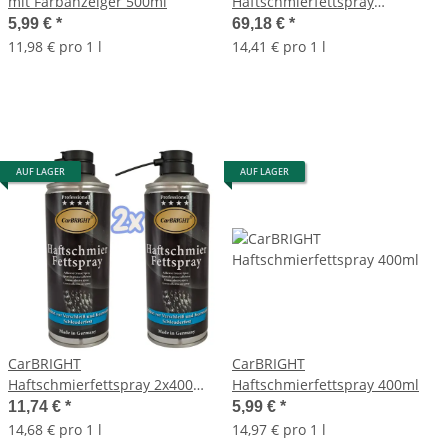
mit Farbanzeiger 500ml
Haftschmierfettspray
12x400ml / 12er Set
5,99 €
*
69,18 €
*
11,98 € pro 1 l
14,41 € pro 1 l
AUF LAGER
AUF LAGER
CarBRIGHT
CarBRIGHT
Haftschmierfettspray 2x400ml
Haftschmierfettspray 400ml
/ 2er Set
11,74 €
*
5,99 €
*
14,68 € pro 1 l
14,97 € pro 1 l