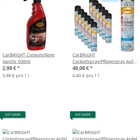
CarBRIGHT Cockpitpflege
CarBRIGHT
Vanille 500ml
Cockpitspray/Pflegespray Apfel
12x600ml / 12er Set
2,99 €
*
46,08 €
*
5,98 € pro 1 l
6,40 € pro 1 l
AUF LAGER
AUF LAGER