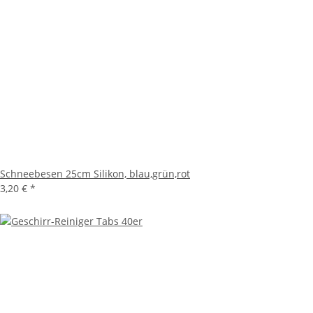
Schneebesen 25cm Silikon, blau,grün,rot
3,20 €
*