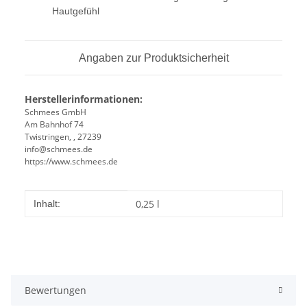
Hautgefühl
Angaben zur Produktsicherheit
Herstellerinformationen:
Schmees GmbH
Am Bahnhof 74
Twistringen, , 27239
info@schmees.de
https://www.schmees.de
Produkteigenschaft
Wert
0,25 l
Inhalt:
Bewertungen