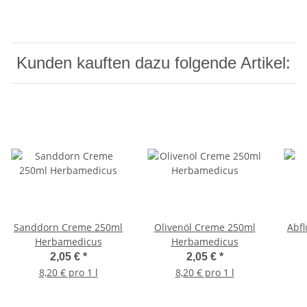
Kunden kauften dazu folgende Artikel:
Sanddorn Creme 250ml
Olivenöl Creme 250ml
Abfl
Herbamedicus
Herbamedicus
2,05 €
*
2,05 €
*
8,20 € pro 1 l
8,20 € pro 1 l