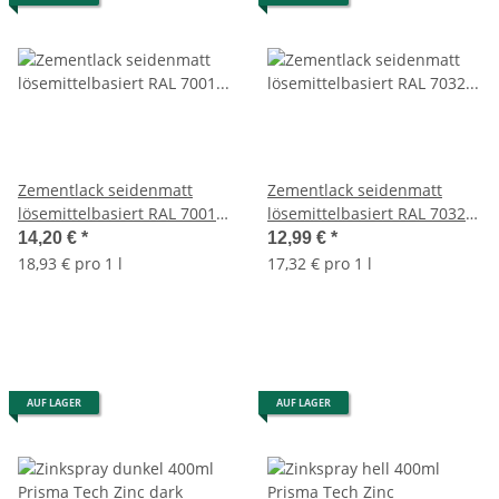
Zementlack seidenmatt
Zementlack seidenmatt
lösemittelbasiert RAL 7001
lösemittelbasiert RAL 7032
Silbergrau 750ml
Kieselgrau 750ml
14,20 €
*
12,99 €
*
18,93 € pro 1 l
17,32 € pro 1 l
AUF LAGER
AUF LAGER