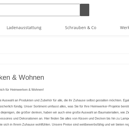
Ladenausstattung
Schrauben & Co
Werk
ken & Wohnen
eich für Heimwerken & Wohnen!
ite Auswahl an Produkten und Zubehör für alle, die ihr Zuhause selbst gestalten möchten. Ega
sicherlich fündig. Unser Sortiment umfasst alles, was Sie für Ihre Heimwerker-Projekte benö
r diejenigen, die größer denken, haben wir auch eine große Auswahl an Baumaterialien, wie Z
ssoires und Dekorationen an. Hier finden Sie alles von Kissen und Decken bis hin zu Lampen
Sie sich in Ihrem Zuhause wohlfühlen. Unsere Preise sind wettbewerbsfähig und wir bieten 