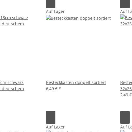
Auf Lager
Auf L
8cm schwarz
Besteckkasten doppelt sortiert
Beste
it deutschem
6,49 €
*
32x26
2,49 
Auf Lager
Auf L