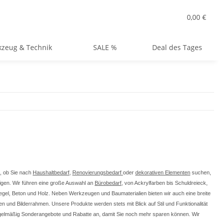
0,00 €
zeug & Technik
SALE %
Deal des Tages
l, ob Sie nach
Haushaltbedarf
,
Renovierungsbedarf
oder
dekorativen Elementen
suchen,
tigen. Wir führen eine große Auswahl an
Bürobedarf
, von Ackrylfarben bis Schuldreieck,
iegel, Beton und Holz. Neben Werkzeugen und Baumaterialien bieten wir auch eine breite
 und Bilderrahmen. Unsere Produkte werden stets mit Blick auf Stil und Funktionalität
regelmäßig Sonderangebote und Rabatte an, damit Sie noch mehr sparen können. Wir