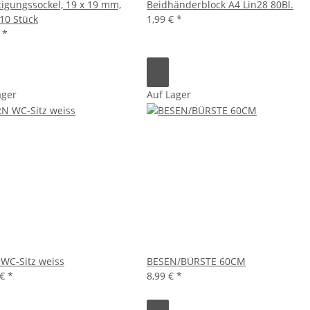
tigungssockel, 19 x 19 mm,
Beidhänderblock A4 Lin28 80Bl.
 10 Stück
1,99 €
*
€
*
ager
Auf Lager
WC-Sitz weiss
BESEN/BÜRSTE 60CM
 €
*
8,99 €
*