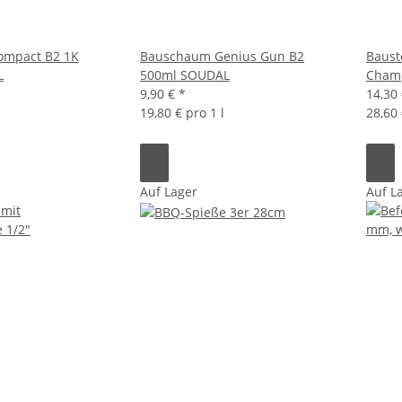
mpact B2 1K
Bauschaum Genius Gun B2
Baust
L
500ml SOUDAL
Cham
9,90 €
*
14,30
19,80 € pro 1 l
28,60 
Auf Lager
Auf L