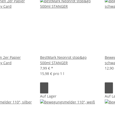
n 2er Papier
BestMark Neonrot stop&go
Beweg
sy Card
500ml STANGER
schwa
7,99 €
*
12,90
15,98 € pro 1 l
Auf Lager
Auf L