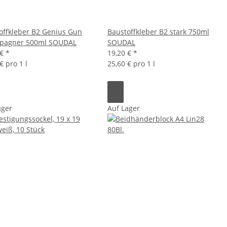
offkleber B2 Genius Gun
Baustoffkleber B2 stark 750ml
pagner 500ml SOUDAL
SOUDAL
 €
*
19,20 €
*
€ pro 1 l
25,60 € pro 1 l
ager
Auf Lager