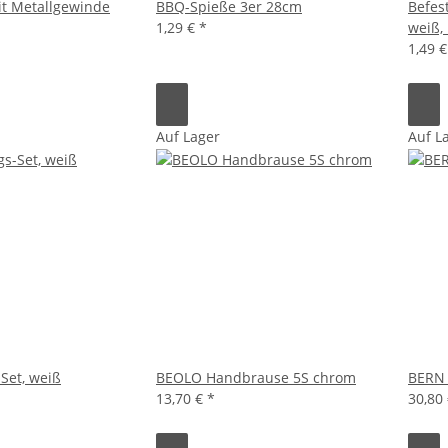
t Metallgewinde
BBQ-Spieße 3er 28cm
Befes
1,29 €
*
weiß,
1,49 
Auf Lager
Auf L
Set, weiß
BEOLO Handbrause 5S chrom
BERN 
13,70 €
*
30,80