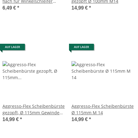
flach für Winkelschleifer
gezopft Ø 100mm M14
17mm
6,49 €
*
14,99 €
*
AUF LAGER
AUF LAGER
Aggresso-Flex Scheibenbürste
Aggresso-Flex Scheibenbürste
gezopft, Ø 115mm Gewinde
Ø 115mm M 14
22mm
14,99 €
*
14,99 €
*