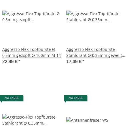
Aggresso-Flex Topfbürste Ø
Aggresso-Flex Topfbürste
0,5mm gezopft Ø 100mm M 14
Stahldraht Ø 0,35mm gewellt
Ø 100mm M 14
22,99 €
*
17,49 €
*
AUF LAGER
AUF LAGER