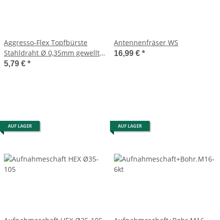
Aggresso-Flex Topfbürste
Antennenfräser WS
Stahldraht Ø 0,35mm gewellt
16,99 €
*
Ø 60mm M 14
5,79 €
*
AUF LAGER
AUF LAGER