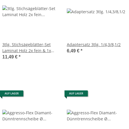
3tlg. Stichsägeblätter-Set
Adaptersatz 3tlg. 1/4,3/8,1/2
Laminat Holz 2x fein & 1x
6,49 €
*
Kurve
11,49 €
*
AUF LAGER
AUF LAGER