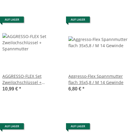
AUF LAGER
AUF LAGER
AGGRESSO-FLEX Set
Aggresso-Flex Spannmutter
Zweilochschlüssel +
flach 35x5,8 / M 14 Gewinde
Spannmutter
10,99 €
*
6,80 €
*
AUF LAGER
AUF LAGER