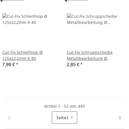
Cut-Fix Schleifmop Ø
Cut-Fix Schruppscheibe
125x22,2mm K 80
Metallbearbeitung Ø
115x6,0x22,23mm gewellt
7,99 €
*
2,85 €
*
Artikel 1 - 52 von 449
Seite
1