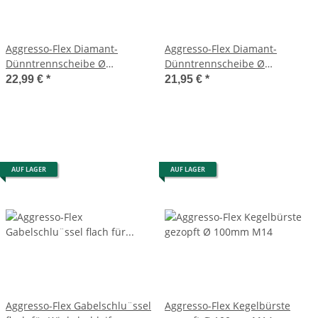
Aggresso-Flex Diamant-
Aggresso-Flex Diamant-
Dünntrennscheibe Ø
Dünntrennscheibe Ø
115x22mm
125x22mm
22,99 €
*
21,95 €
*
AUF LAGER
AUF LAGER
Aggresso-Flex Gabelschlu¨ssel
Aggresso-Flex Kegelbürste