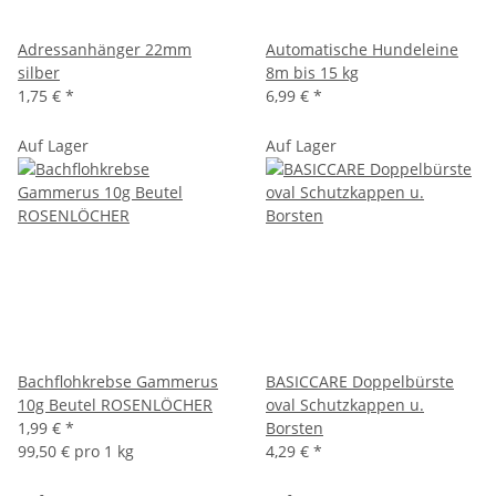
Adressanhänger 22mm
Automatische Hundeleine
silber
8m bis 15 kg
1,75 €
*
6,99 €
*
Auf Lager
Auf Lager
Bachflohkrebse Gammerus
BASICCARE Doppelbürste
10g Beutel ROSENLÖCHER
oval Schutzkappen u.
1,99 €
*
Borsten
99,50 € pro 1 kg
4,29 €
*