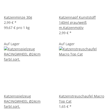
Katzenminze 30g
Katzennapf Kunststoff
2,99 €
*
140ml grau/weiß
99,67 € pro 1 kg
m.Katzenmotiv
2,99 €
*
Auf Lager
Auf Lager
Katzenspielzeug
Katzenstreuschaufel Macro
RACINGWHEEL Ø24cm
Top Cat
farbl.sort.
1,65 €
*