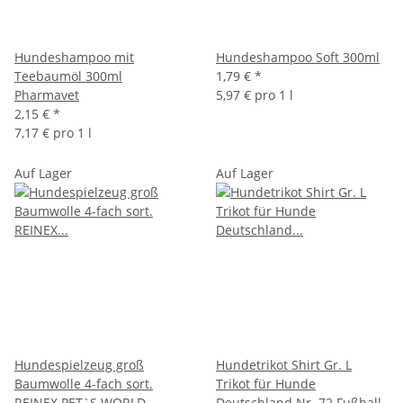
Hundeshampoo mit
Hundeshampoo Soft 300ml
Teebaumöl 300ml
1,79 €
*
Pharmavet
5,97 € pro 1 l
2,15 €
*
7,17 € pro 1 l
Auf Lager
Auf Lager
Hundespielzeug groß
Hundetrikot Shirt Gr. L
Baumwolle 4-fach sort.
Trikot für Hunde
REINEX PET`S WORLD
Deutschland Nr. 72 Fußball