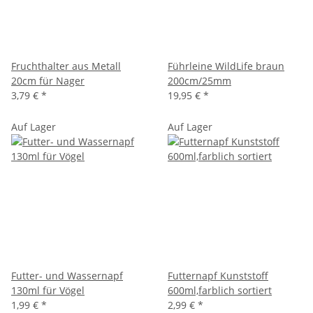
Fruchthalter aus Metall
Führleine WildLife braun
20cm für Nager
200cm/25mm
3,79 €
*
19,95 €
*
Auf Lager
Auf Lager
Futter- und Wassernapf
Futternapf Kunststoff
130ml für Vögel
600ml,farblich sortiert
1,99 €
*
2,99 €
*