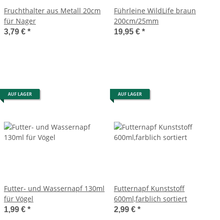
Fruchthalter aus Metall 20cm
Führleine WildLife braun
für Nager
200cm/25mm
3,79 €
*
19,95 €
*
AUF LAGER
AUF LAGER
Futter- und Wassernapf 130ml
Futternapf Kunststoff
für Vögel
600ml,farblich sortiert
1,99 €
*
2,99 €
*