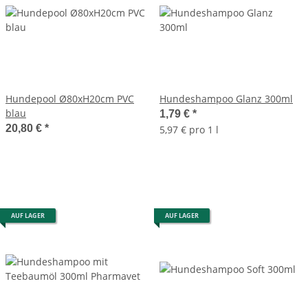
Hundepool Ø80xH20cm PVC
Hundeshampoo Glanz 300ml
blau
1,79 €
*
20,80 €
*
5,97 € pro 1 l
AUF LAGER
AUF LAGER