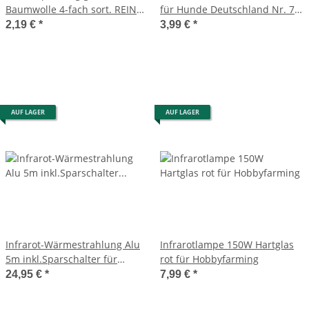
Baumwolle 4-fach sort. REINEX
für Hunde Deutschland Nr. 72
PET`S WORLD
Fußball WM/EM #1
2,19 €
*
3,99 €
*
AUF LAGER
AUF LAGER
Infrarot-Wärmestrahlung Alu
Infrarotlampe 150W Hartglas
5m inkl.Sparschalter für
rot für Hobbyfarming
Hobbyfarming
24,95 €
*
7,99 €
*