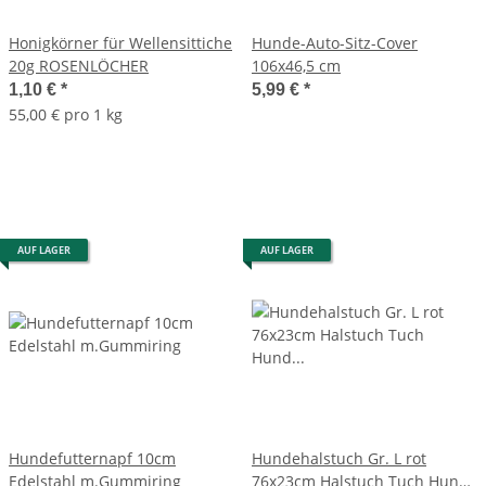
Honigkörner für Wellensittiche
Hunde-Auto-Sitz-Cover
20g ROSENLÖCHER
106x46,5 cm
1,10 €
*
5,99 €
*
55,00 € pro 1 kg
AUF LAGER
AUF LAGER
Hundefutternapf 10cm
Hundehalstuch Gr. L rot
Edelstahl m.Gummiring
76x23cm Halstuch Tuch Hund