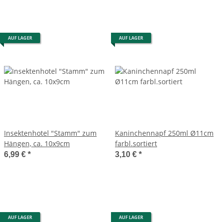
AUF LAGER
AUF LAGER
Insektenhotel "Stamm" zum
Kaninchennapf 250ml Ø11cm
Hängen, ca. 10x9cm
farbl.sortiert
6,99 €
*
3,10 €
*
AUF LAGER
AUF LAGER