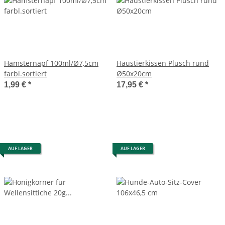
Hamsternapf 100ml/Ø7,5cm
Haustierkissen Plüsch rund
farbl.sortiert
Ø50x20cm
1,99 €
*
17,95 €
*
AUF LAGER
AUF LAGER