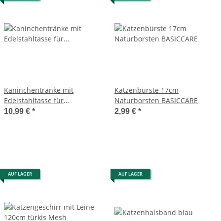
Kaninchentränke mit
Katzenbürste 17cm
Edelstahltasse für
Naturborsten BASICCARE
Hobbyfarming
10,99 €
*
2,99 €
*
AUF LAGER
AUF LAGER