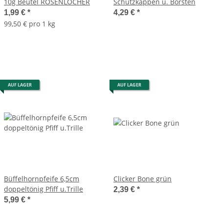
10g Beutel ROSENLÖCHER
Schutzkappen u. Borsten
1,99 €
*
4,29 €
*
99,50 € pro 1 kg
AUF LAGER
AUF LAGER
Büffelhornpfeife 6,5cm
Clicker Bone grün
doppeltönig Pfiff u.Trille
2,39 €
*
5,99 €
*