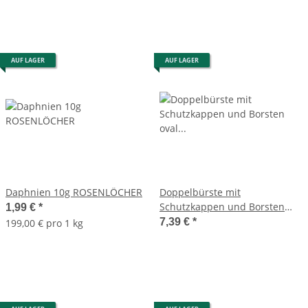
AUF LAGER
AUF LAGER
Daphnien 10g ROSENLÖCHER
Doppelbürste mit
Schutzkappen und Borsten
1,99 €
*
oval 20,5cm für Nager
7,39 €
*
199,00 € pro 1 kg