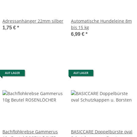
Adressanhänger 22mm silber
Automatische Hundeleine 8m
bis 15 kg
1,75 €
*
6,99 €
*
AUF LAGER
AUF LAGER
Bachflohkrebse Gammerus
BASICCARE Doppelbürste oval