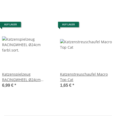
AUF LAGER
AUF LAGER
Katzenspielzeug
Katzenstreuschaufel Macro
RACINGWHEEL Ø24cm
Top Cat
farbl.sort.
6,99 €
*
1,65 €
*