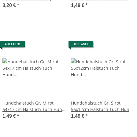
Baumwolle WELTBILD
3,20 €
*
1,49 €
*
AUF LAGER
AUF LAGER
Hundehalstuch Gr. M rot
Hundehalstuch Gr. S rot
64x17 cm Halstuch Tuch Hund
56x12cm Halstuch Tuch Hund
Baumwolle WELTBILD
Baumwolle WELTBILD
1,49 €
*
1,49 €
*